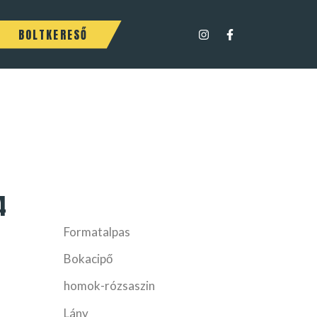
BOLTKERESŐ
4
Formatalpas
Bokacipő
homok-rózsaszin
Lány