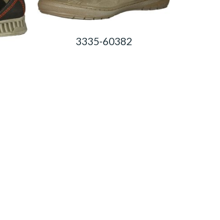
3335-60382
0,00
Ft