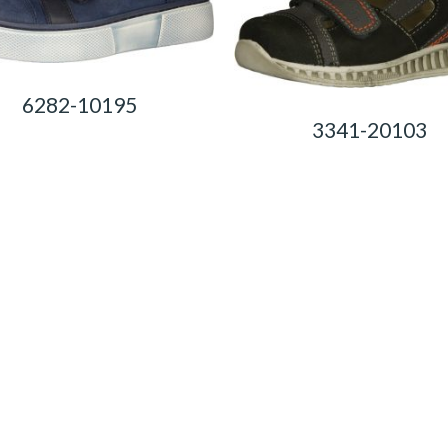
6282-10195
3341-20103
0,00
Ft
0,00
Ft