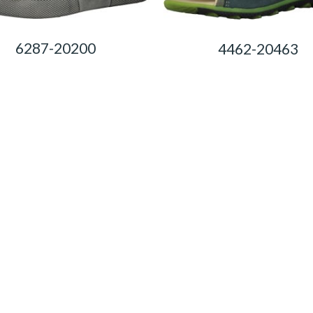
6287-20200
4462-20463
0,00
Ft
0,00
Ft