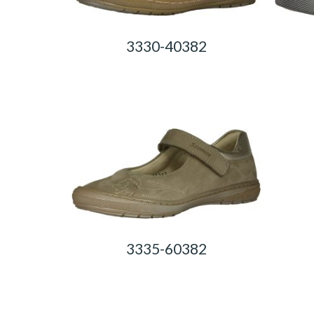
3330-40382
0,00
Ft
3335-60382
0,00
Ft