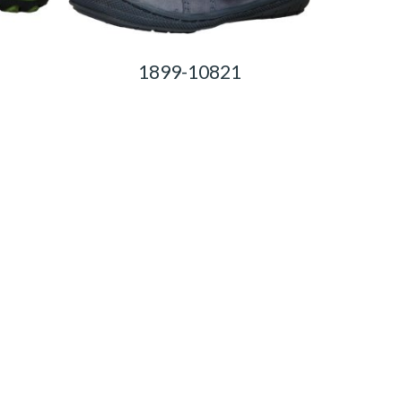
1899-10821
0,00
Ft