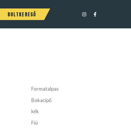
BOLTKERESŐ
Formatalpas
Bokacipő
kék
Fiú