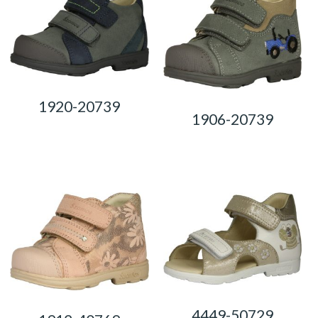
1920-20739
1906-20739
0,00
Ft
0,00
Ft
4449-50729