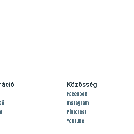
máció
Közösség
Facebook
ső
Instagram
at
Pinterest
Youtube