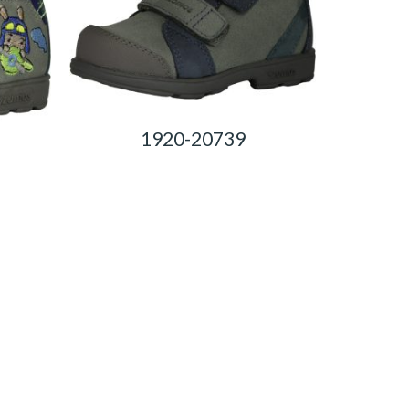
1920-20739
0,00
Ft