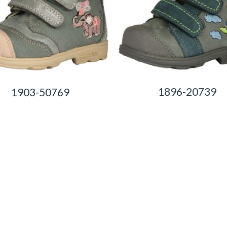
1896-20739
1903-50769
0,00
Ft
0,00
Ft