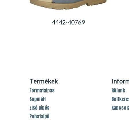
4442-40769
0,00
Ft
Termékek
Infor
Formatalpas
Rólunk
Supinált
Boltkere
Első lépés
Kapcsol
Puhatalpú