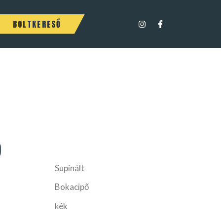
BOLTKERESŐ
9
Supinált
Bokacipő
kék