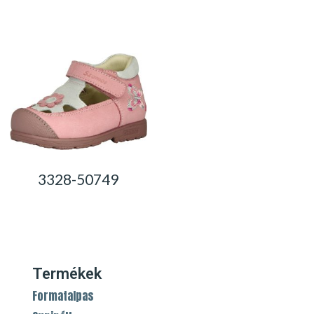
0,00
Ft
0,00
Ft
3328-50749
0,00
Ft
Termékek
Formatalpas