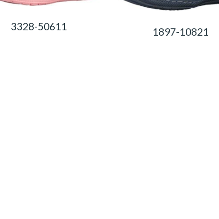
3328-50611
1897-10821
0,00
Ft
0,00
Ft