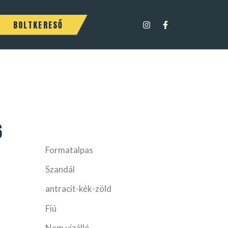
BOLTKERESŐ
6
Formatalpas
Szandál
antracit-kék-zöld
Fiú
Nem vízálló