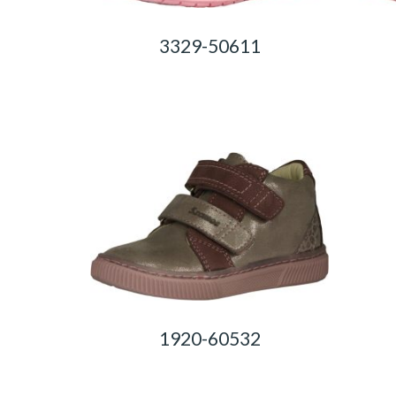
3329-50611
0,00
Ft
1920-60532
0,00
Ft