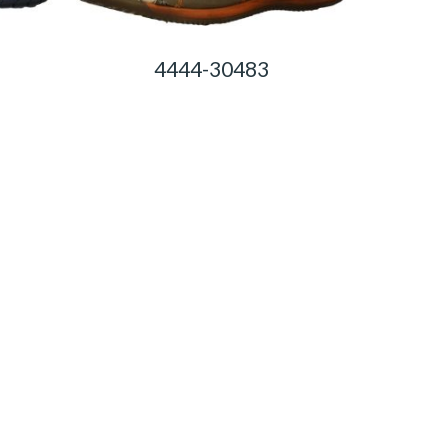
4444-30483
0,00
Ft