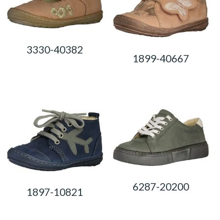
3330-40382
1899-40667
0,00
Ft
0,00
Ft
6287-20200
1897-10821
0,00
Ft
0,00
Ft