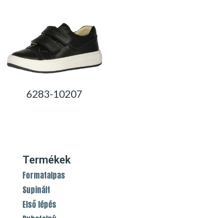
6283-10207
0,00
Ft
Termékek
Formatalpas
Supinált
Első lépés