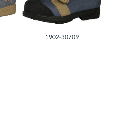
1902-30709
0,00
Ft