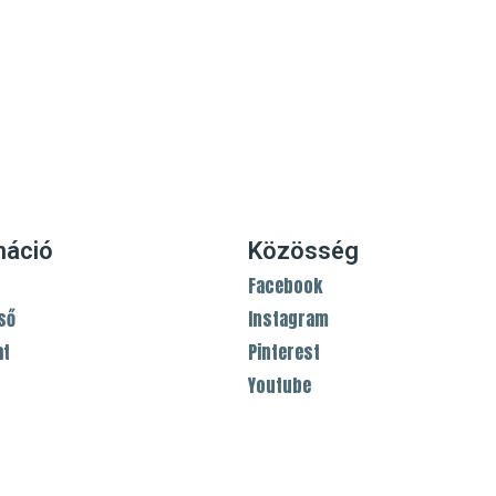
máció
Közösség
Facebook
ső
Instagram
at
Pinterest
Youtube