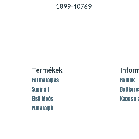
1899-40769
0,00
Ft
Termékek
Infor
Formatalpas
Rólunk
Supinált
Boltkere
Első lépés
Kapcsol
Puhatalpú