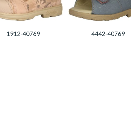
1912-40769
4442-40769
0,00
Ft
0,00
Ft