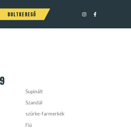
BOLTKERESŐ
9
Supinált
Szandál
szürke-farmerkék
Fiú