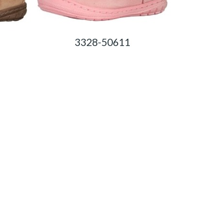
3328-50611
0,00
Ft