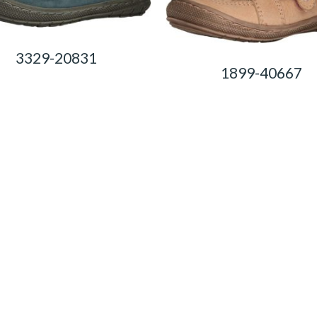
3329-20831
1899-40667
0,00
Ft
0,00
Ft