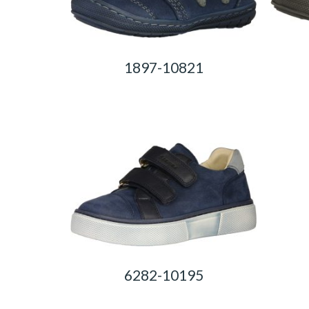
1897-10821
0,00
Ft
6282-10195
0,00
Ft