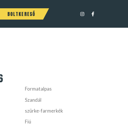
BOLTKERESŐ
6
Formatalpas
Szandál
szürke-farmerkék
Fiú