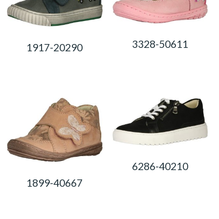
3328-50611
1917-20290
0,00
Ft
0,00
Ft
6286-40210
1899-40667
0,00
Ft
0,00
Ft