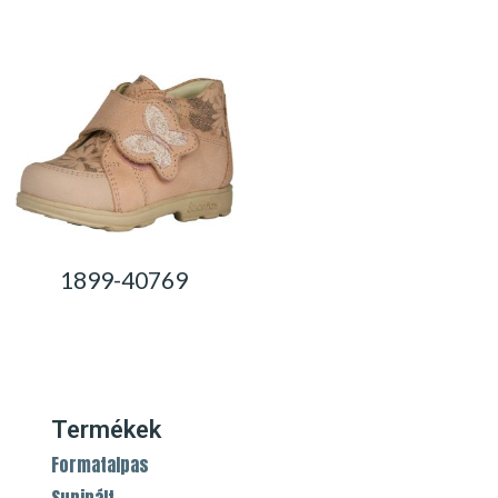
0,00
Ft
0,00
Ft
1899-40769
0,00
Ft
Termékek
Formatalpas
Supinált