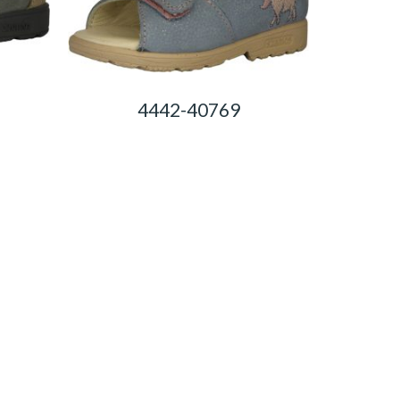
4442-40769
0,00
Ft