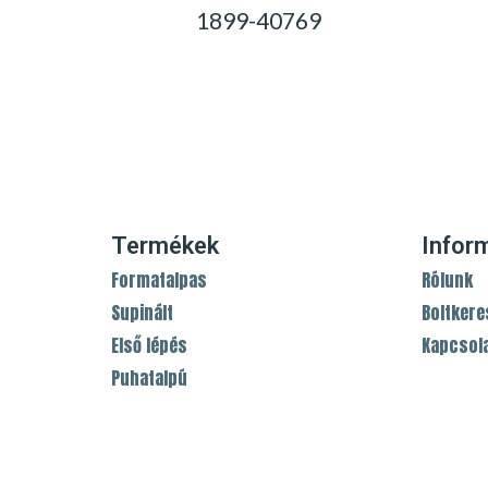
1899-40769
0,00
Ft
Termékek
Infor
Formatalpas
Rólunk
Supinált
Boltkere
Első lépés
Kapcsol
Puhatalpú