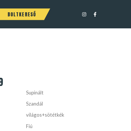
BOLTKERESŐ
9
Supinált
Szandál
világos+sötétkék
Fiú