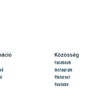
máció
Közösség
Facebook
ső
Instagram
at
Pinterest
Youtube