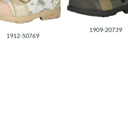
1909-20739
1912-50769
0,00
Ft
0,00
Ft