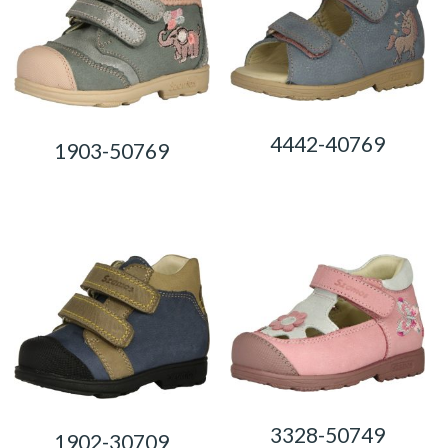
4442-40769
1903-50769
0,00
Ft
0,00
Ft
3328-50749
1902-30709