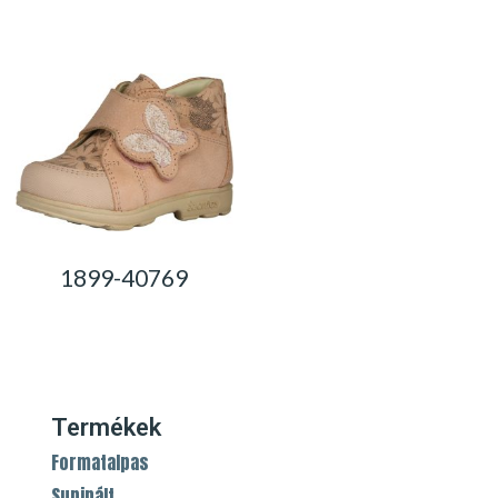
0,00
Ft
1899-40769
0,00
Ft
Termékek
Formatalpas
Supinált