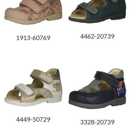
4462-20739
1913-60769
0,00
Ft
0,00
Ft
4449-50729
3328-20739
0,00
Ft