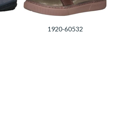
1920-60532
0,00
Ft