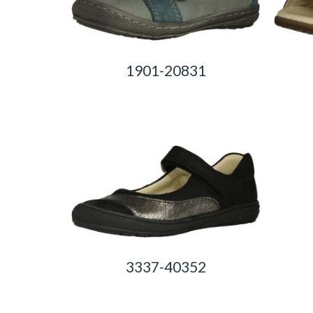
1901-20831
0,00
Ft
3337-40352
0,00
Ft