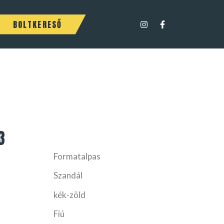
BOLTKERESŐ
3
Formatalpas
Szandál
kék-zöld
Fiú