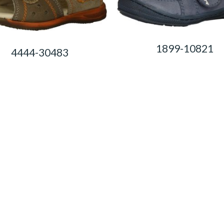
1899-10821
4444-30483
0,00
Ft
0,00
Ft