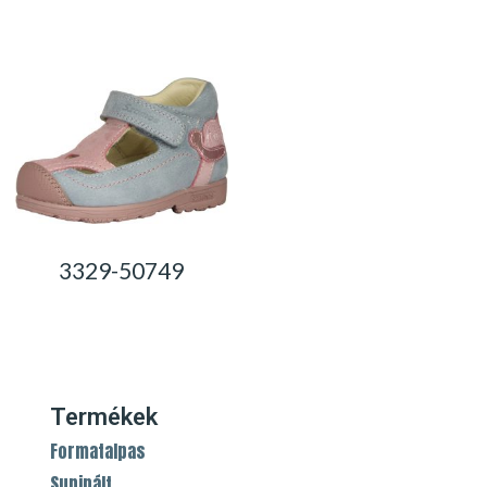
0,00
Ft
3329-50749
0,00
Ft
Termékek
Formatalpas
Supinált