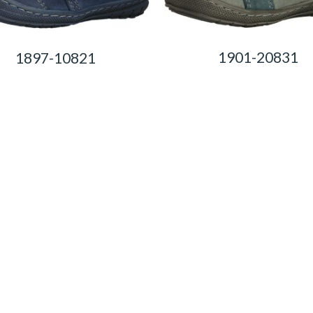
1901-20831
1897-10821
0,00
Ft
0,00
Ft