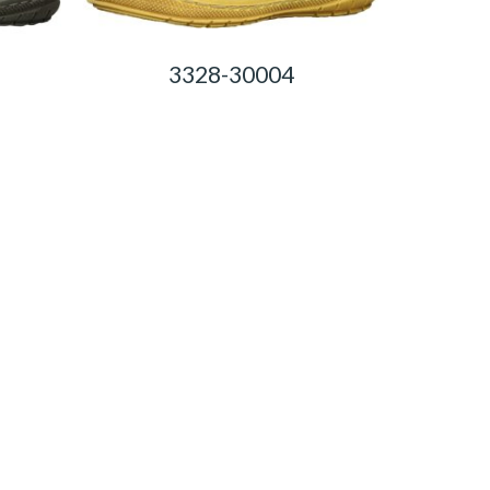
3328-30004
0,00
Ft