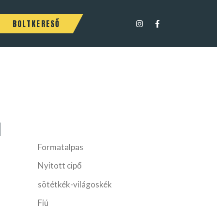
BOLTKERESŐ
1
Formatalpas
Nyitott cipő
sötétkék-világoskék
Fiú