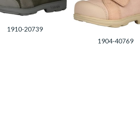
1910-20739
1904-40769
0,00
Ft
0,00
Ft