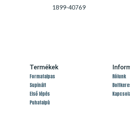
1899-40769
0,00
Ft
Termékek
Infor
Formatalpas
Rólunk
Supinált
Boltkere
Első lépés
Kapcsol
Puhatalpú