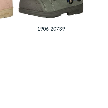
1906-20739
0,00
Ft