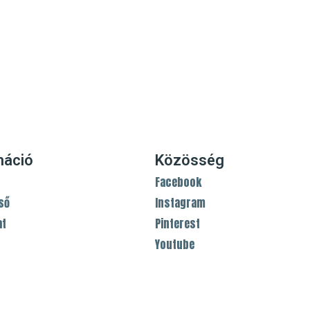
máció
Közösség
Facebook
ső
Instagram
at
Pinterest
Youtube