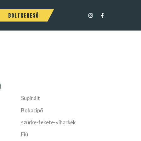
BOLTKERESŐ
9
Supinált
Bokacipő
szürke-fekete-viharkék
Fiú