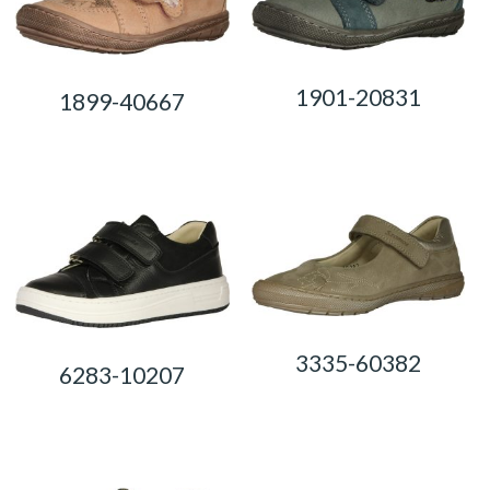
1901-20831
1899-40667
0,00
Ft
0,00
Ft
3335-60382
6283-10207
0,00
Ft
0,00
Ft