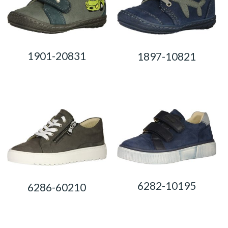
1901-20831
1897-10821
0,00
Ft
0,00
Ft
6282-10195
6286-60210
0,00
Ft
0,00
Ft