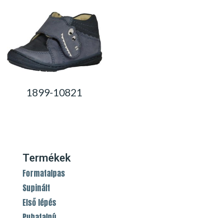
1899-10821
0,00
Ft
Termékek
Formatalpas
Supinált
Első lépés
Puhatalpú