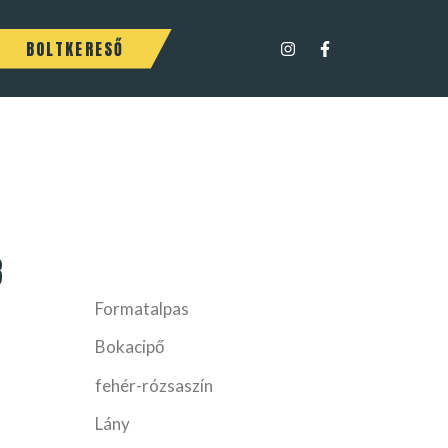
BOLTKERESŐ
8
Formatalpas
Bokacipő
fehér-rózsaszín
Lány