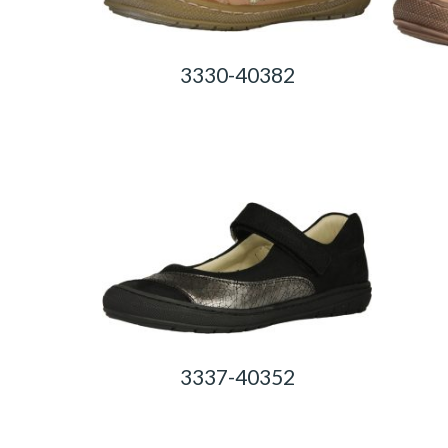
3330-40382
0,00
Ft
3337-40352
0,00
Ft