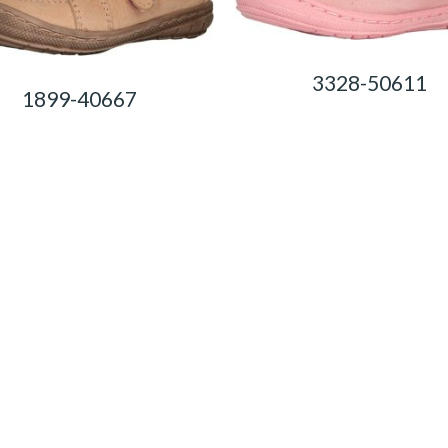
3328-50611
1899-40667
0,00
Ft
0,00
Ft