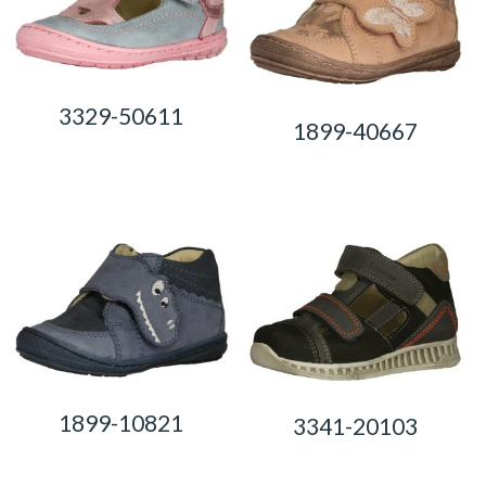
3329-50611
1899-40667
0,00
Ft
0,00
Ft
1899-10821
3341-20103
0,00
Ft
0,00
Ft