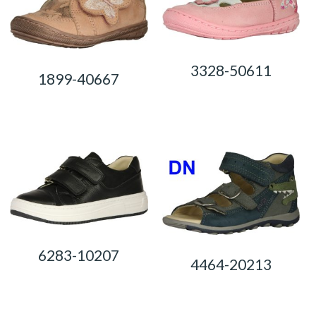
3328-50611
1899-40667
0,00
Ft
0,00
Ft
6283-10207
4464-20213
0,00
Ft
0,00
Ft