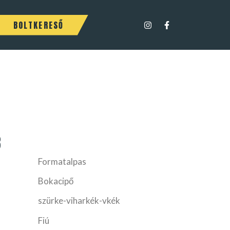
BOLTKERESŐ
3
Formatalpas
Bokacipő
szürke-viharkék-vkék
Fiú