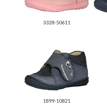
3328-50611
0,00
Ft
1899-10821