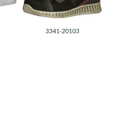
3341-20103
0,00
Ft