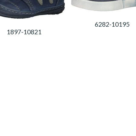
6282-10195
1897-10821
0,00
Ft
0,00
Ft