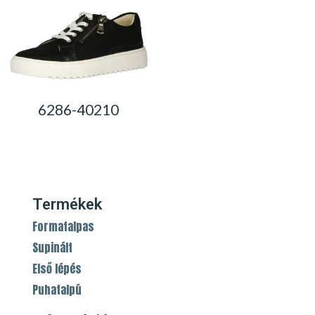
6286-40210
0,00
Ft
Termékek
Formatalpas
Supinált
Első lépés
Puhatalpú