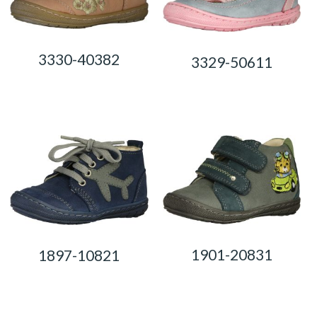
3330-40382
3329-50611
0,00
Ft
0,00
Ft
1901-20831
1897-10821
0,00
Ft
0,00
Ft