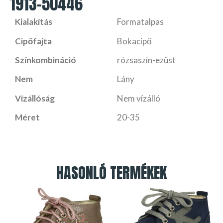
1913-50446
Kialakítás
Formatalpas
Cipőfajta
Bokacipő
Színkombináció
rózsaszín-ezüst
Nem
Lány
Vízállóság
Nem vízálló
Méret
20-35
HASONLÓ TERMÉKEK