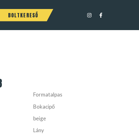
BOLTKERESŐ
8
Formatalpas
Bokacipő
beige
Lány