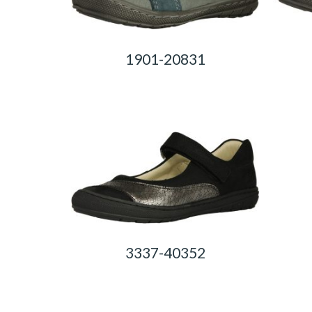
1901-20831
0,00
Ft
3337-40352
0,00
Ft