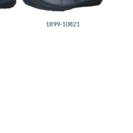
1899-10821
0,00
Ft