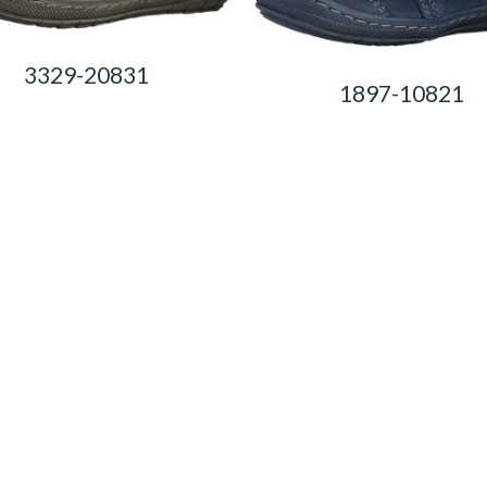
3329-20831
1897-10821
0,00
Ft
0,00
Ft