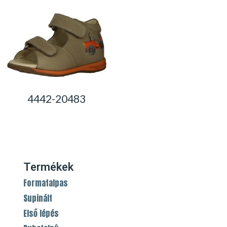
4442-20483
0,00
Ft
Termékek
Formatalpas
Supinált
Első lépés