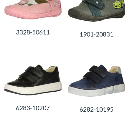
3328-50611
1901-20831
0,00
Ft
0,00
Ft
6283-10207
6282-10195
0,00
Ft
0,00
Ft