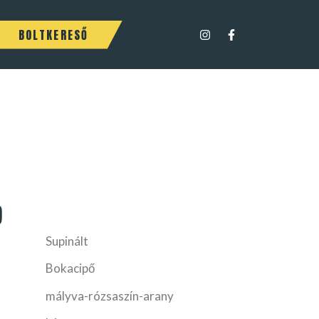
BOLTKERESŐ
9
Supinált
Bokacipő
mályva-rózsaszín-arany