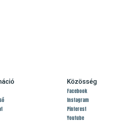
máció
Közösség
Facebook
ső
Instagram
at
Pinterest
Youtube