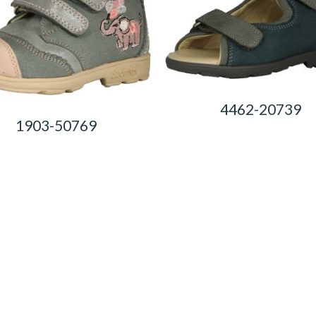
4462-20739
1903-50769
0,00
Ft
0,00
Ft