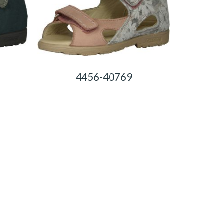
4456-40769
0,00
Ft