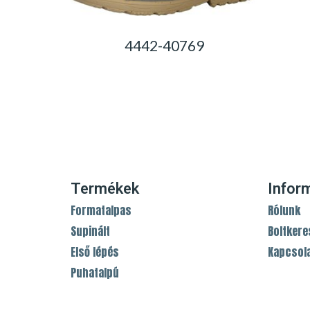
4442-40769
0,00
Ft
Termékek
Infor
Formatalpas
Rólunk
Supinált
Boltkere
Első lépés
Kapcsol
Puhatalpú