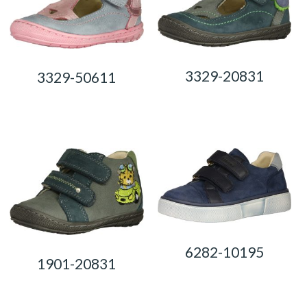
3329-20831
3329-50611
0,00
Ft
0,00
Ft
6282-10195
1901-20831
0,00
Ft
0,00
Ft