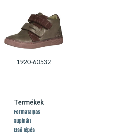
1920-60532
0,00
Ft
Termékek
Formatalpas
Supinált
Első lépés