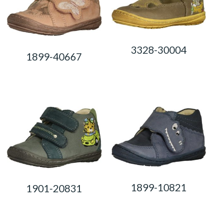
3328-30004
1899-40667
0,00
Ft
0,00
Ft
1899-10821
1901-20831
0,00
Ft
0,00
Ft