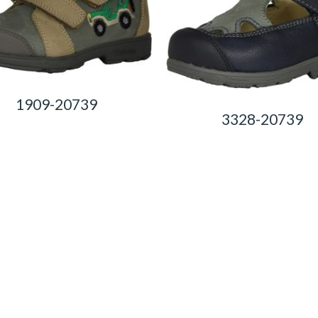
1909-20739
3328-20739
0,00
Ft
0,00
Ft