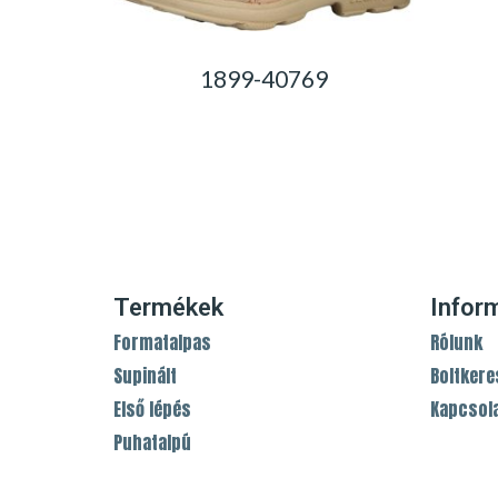
1899-40769
0,00
Ft
Termékek
Infor
Formatalpas
Rólunk
Supinált
Boltkere
Első lépés
Kapcsol
Puhatalpú