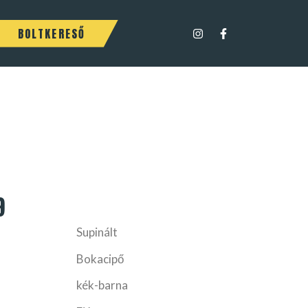
BOLTKERESŐ
9
Supinált
Bokacipő
kék-barna