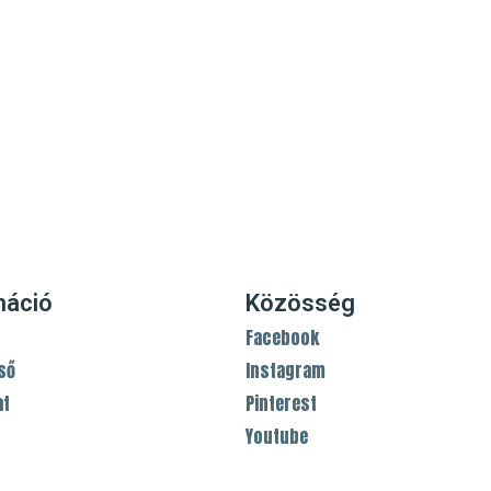
máció
Közösség
Facebook
ső
Instagram
at
Pinterest
Youtube