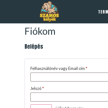
TER
Fiókom
Belépés
Felhasználónév vagy Email cím
*
Jelszó
*